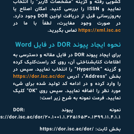
کشویی رفته و گزینه "مشخصات کاربر" را انتخاب
نمایید و ISSN را بررسی کنید. امکان اصلاح یا
به‌روزرسانی قبل از دریافت اولین DOR وجود دارد.
در صورت وجود مغایرت، لطفاً با ما در
https://xml.isc.ac
تماس بگیرید.
نحوه ایجاد پیوند DOR در فایل Word
برای ایجاد پیوند DOR در فایل مقاله و دسترسی به
اطلاعات کتابشناختی آن، روی کد راست‌کلیک کرده
و گزینه “Hyperlink” را انتخاب نمایید. سپس در
بخش "Address"، آدرس
https://dor.isc.ac/dor
را وارد کرده و در ادامه کد تولید شده برای شیء
مورد نظر را اضافه نمایید. سپس روی "OK" کلیک
نمایید. فرمت نمونه به شرح زیر است:
نمونه پیوند DOR:
ps://dor.isc.ac/dor/20.1001.1.22516530.1399.11.4.1.1
بخش ثابت:
https://dor.isc.ac/dor/